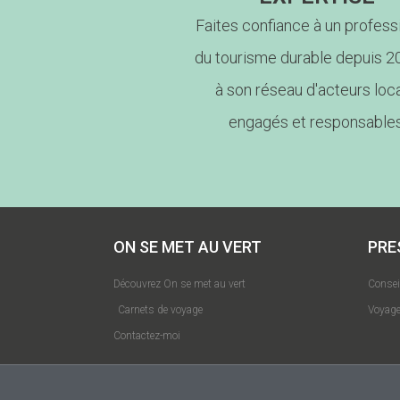
Faites confiance à un profess
du tourisme durable depuis 2
à son réseau d'acteurs loc
engagés et responsables
ON SE MET AU VERT
PRE
Découvrez On se met au vert
Conse
Carnets de voyage
Voyage
Contactez-moi