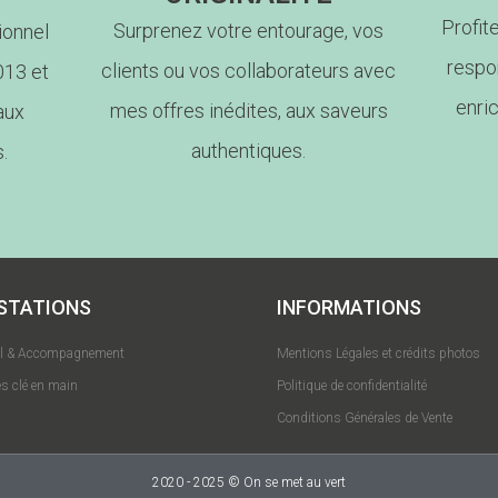
Profit
Surprenez votre entourage, vos
ionnel
respo
clients ou vos collaborateurs avec
013 et
enri
mes offres inédites, aux saveurs
aux
authentiques.
.
STATIONS
INFORMATIONS
il & Accompagnement
Mentions Légales et crédits photos
s clé en main
Politique de confidentialité
Conditions Générales de Vente
2020 - 2025 © On se met au vert