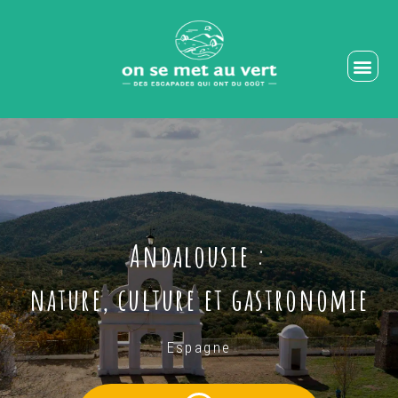
Aller
au
contenu
Me
Andalousie :
nature, culture et gastronomie
Espagne