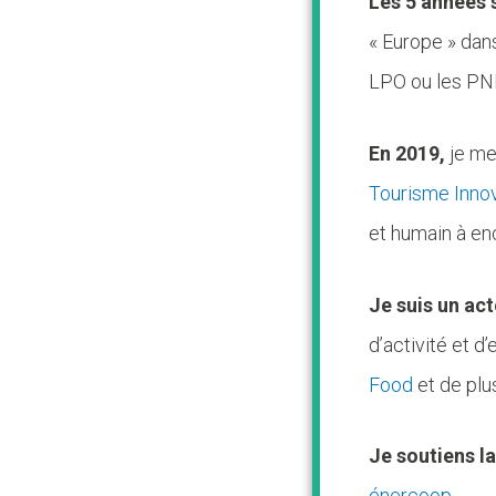
Les 5 années 
« Europe » dan
LPO ou les PNR
En 2019,
je me
Tourisme Innov
et humain à enc
Je suis un act
d’activité et 
Food
et de plu
Je soutiens l
énercoop
.