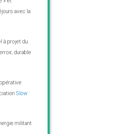
e » et
jours avec la
l à projet du
rroir, durable
opérative
ciation
Slow
nergie militant