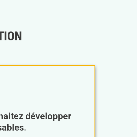
TION
haitez développer
ables.